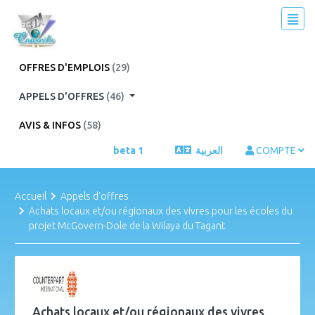
OFFRES D'EMPLOIS
(29)
APPELS D'OFFRES
(46)
AVIS & INFOS
(58)
beta 1
العربية
COMPTE
Accueil
Appels d'offres
Achats locaux et/ou régionaux des vivres pour les écoles du
projet McGovern-Dole de la Wilaya du Tagant
Achats locaux et/ou régionaux des vivres