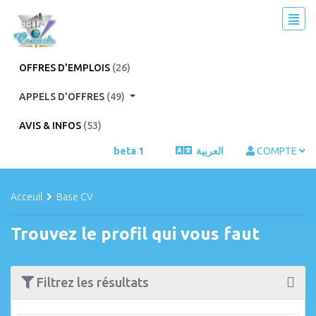
OFFRES D'EMPLOIS
(26)
APPELS D'OFFRES
(49)
AVIS & INFOS
(53)
beta 1
العربية
COMPTE
Acceuil
Base CV
Trouvez le profil qui vous faut
Filtrez les résultats