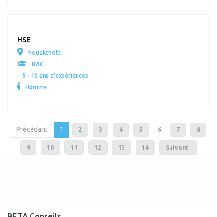
HSE
Nouakchott
BAC
5 - 10 ans d'expériences
Homme
paginator.current
Précédant
1
2
3
4
5
6
7
8
9
10
11
12
13
14
Suivant
BETA Conseils