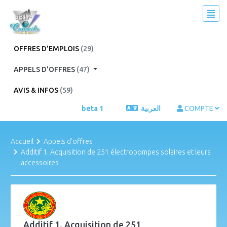
OFFRES D'EMPLOIS
(29)
APPELS D'OFFRES
(47)
AVIS & INFOS
(59)
beta 1
العربية
COMPTE
Accueil
Appels d'offres
Additif 1. Acquisition de 251 électropompes solaires et leurs
accessoires
Additif 1. Acquisition de 251