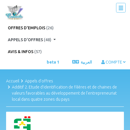
OFFRES D'EMPLOIS
(26)
APPELS D'OFFRES
(48)
AVIS & INFOS
(57)
beta 1
العربية
COMPTE
Accueil
Appels d'offres
Additif 2. Etude d'identification de filières et de chaines de
valeurs favorables au développement de l'entrepreneuriat
local dans quatre zones du pays