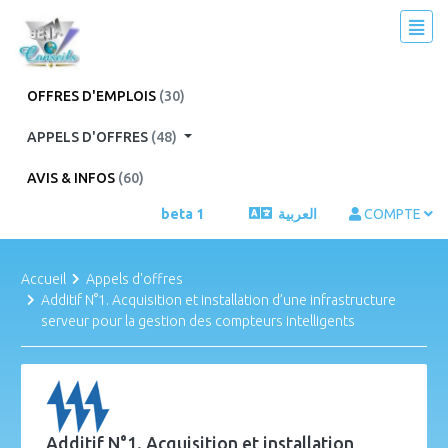
OFFRES D'EMPLOIS
(30)
APPELS D'OFFRES
(48)
AVIS & INFOS
(60)
beta 1
العربية
COMPTE
Accueil
Appels d'offres
Additif N°1. Acquisition et installation d’une infrastructure
serveur pour la gestion des compteurs intelligents
Additif N°1. Acquisition et installation