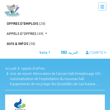
OFFRES D'EMPLOIS
(28)
APPELS D'OFFRES
(49)
AVIS & INFOS
(58)
beta 1
العربية
COMPTE
Accueil
Appels d'offres
Avis de report. Rénovation de l’ancien hall d’emplissage GPL -
Automatisation de l’exploitation du nouveau hall -
Equipements de recyclage des Bouteilles de Gaz butane ...