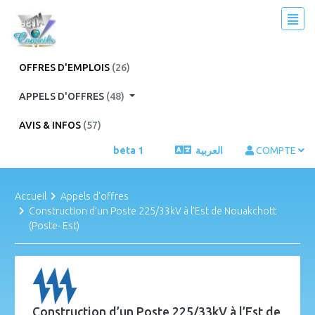
OFFRES D'EMPLOIS
(26)
APPELS D'OFFRES
(48)
AVIS & INFOS
(57)
beta 1
العربية
COMPTE
Accueil
Appels d'offres
Construction d’un Poste 225/33kV à l’Est de Nouakchott
(Poste- Est)
Construction d’un Poste 225/33kV à l’Est de