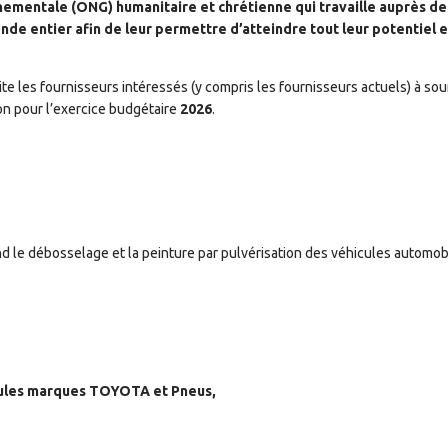
nementale (ONG) humanitaire et chrétienne qui travaille auprès de
de entier afin de leur permettre d’atteindre tout leur potentiel 
ite les fournisseurs intéressés (y compris les fournisseurs actuels) à so
ion pour l’exercice budgétaire
2026
.
d le débosselage et la peinture par pulvérisation des véhicules automob
cules marques TOYOTA et Pneus,