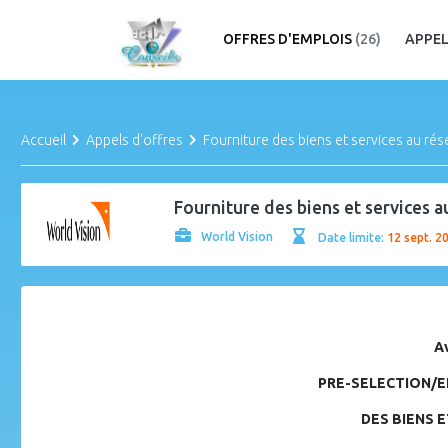
OFFRES D'EMPLOIS
(26)
APPEL
Accueil
Appels d'offres
Fourniture des biens et services au rés
Fourniture des biens et services a
World Vision
Date limite:
12 sept. 2
A
PRE-SELECTION/E
DES BIENS E