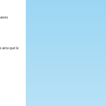
haises
s ainsi que le