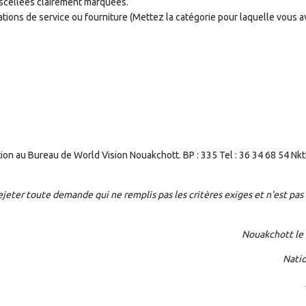
cellées clairement marquées.
ations de service ou fourniture (Mettez la catégorie pour laquelle vous 
tion au Bureau de World Vision Nouakchott. BP : 335 Tel : 36 34 68 54 Nkt
rejeter toute demande qui ne remplis pas les critères exiges et n'est pa
Nouakchott le 20 Ao
National Dire
Alex Whi