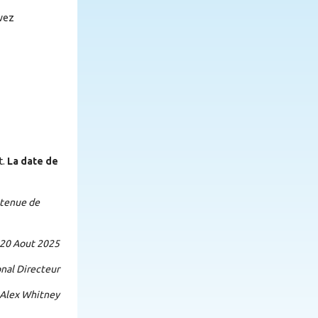
avez
t.
La date de
s tenue de
ut 2025
cteur
tney