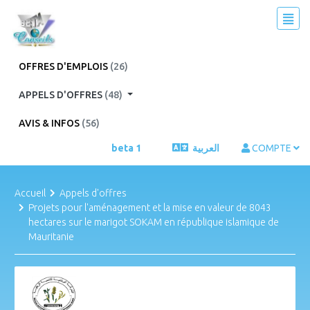
OFFRES D'EMPLOIS
(26)
APPELS D'OFFRES
(48)
AVIS & INFOS
(56)
beta 1
العربية
COMPTE
Accueil
Appels d'offres
Projets pour l'aménagement et la mise en valeur de 8043
hectares sur le marigot SOKAM en république islamique de
Mauritanie