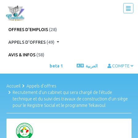
OFFRES D'EMPLOIS
(28)
APPELS D'OFFRES
(49)
AVIS & INFOS
(58)
beta 1
العربية
COMPTE
Accueil
Appels d'offres
Recrutement d’un cabinet qui sera chargé de l’étude
technique et du suivi des travaux de construction d’un siège
pour le Registre Social et le programme Tekavoul