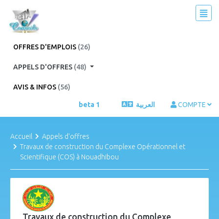
OFFRES D'EMPLOIS
(26)
APPELS D'OFFRES
(48)
AVIS & INFOS
(56)
beta 1
العربية
COMPTE
Accueil
Appels d'offres
Travaux de construction du Complexe Opérationnel et
Scientifique (COS) à Nouadhibou
Travaux de construction du Complexe