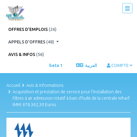
OFFRES D'EMPLOIS
(26)
APPELS D'OFFRES
(48)
AVIS & INFOS
(56)
beta 1
العربية
COMPTE
Accueil
Avis & Informations
Acquisition et prestation de service pour l’installation des
filtres à air admission rotatif à bain d’huile de la centrale Wharf.
IMM: 678.362,30 Euros