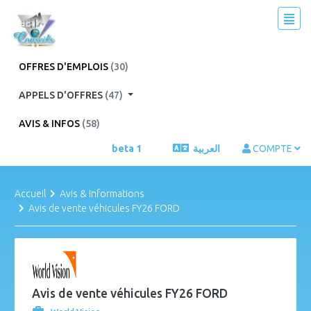
OFFRES D'EMPLOIS
(30)
APPELS D'OFFRES
(47)
AVIS & INFOS
(58)
beta 1
العربية
COMPTE
Accueil
Avis & Informations
Avis de vente véhicules FY26 FORD
Avis de vente véhicules FY26 FORD