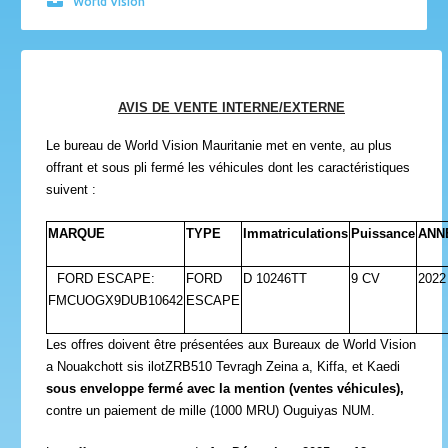
World Vision
AVIS DE VENTE INTERNE/EXTERNE
Le bureau de World Vision Mauritanie met en vente, au plus
offrant et sous pli fermé les véhicules dont les caractéristiques
suivent :
MARQUE
TYPE
Immatriculations
Puissance
ANN
FORD ESCAPE:
FORD
D 10246TT
9 CV
2022
FMCUOGX9DUB10642
ESCAPE
Les offres doivent être présentées aux Bureaux de World Vision
a Nouakchott sis ilotZRB510 Tevragh Zeina a, Kiffa, et Kaedi
sous enveloppe fermé avec la mention (ventes véhicules),
contre un paiement de mille (1000 MRU) Ouguiyas NUM.