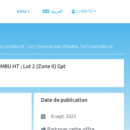
beta 1
العربية
COMPTE
6.320 MRU HT ; Lot 3 (Zone III) ONG TENMIYA: 3.675.000 MRU HT
RU HT ; Lot 2 (Zone II) Gpt
Date de publication
8 sept. 2025
Partager cette offre