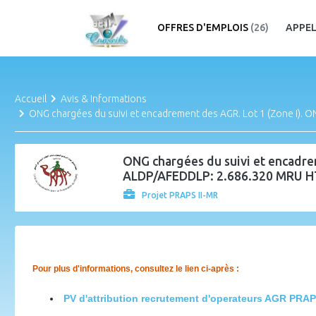
OFFRES D'EMPLOIS
(26)
APPEL
Accueil
Avis & Informations
ONG chargées du suivi et encadrement des AGR. Lot 1 (Zone I). O
ONG chargées du suivi et encadre
ALDP/AFEDDLP: 2.686.320 MRU HT 
Projet PRAPS II-MR
Pour plus d'informations, consultez le lien ci-après :
PV d'attribution recrutement d'operateurs AGR PRA