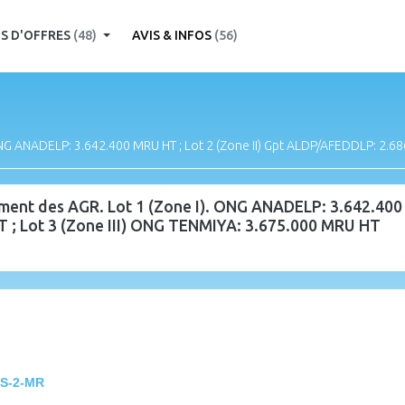
S D'OFFRES
(48)
AVIS & INFOS
(56)
NG ANADELP: 3.642.400 MRU HT ; Lot 2 (Zone II) Gpt ALDP/AFEDDLP: 2.68
ment des AGR. Lot 1 (Zone I). ONG ANADELP: 3.642.400 M
; Lot 3 (Zone III) ONG TENMIYA: 3.675.000 MRU HT
PS-2-MR