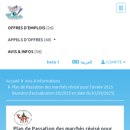
OFFRES D'EMPLOIS
(26)
APPELS D'OFFRES
(48)
AVIS & INFOS
(56)
beta 1
العربية
COMPTE
Accueil
Avis & Informations
Plan de Passation des marchés révisé pour l’année 2025
(Numéro d’actualisation 05/2025 en date du 01/09/2025)
Plan de Passation des marchés révisé pour