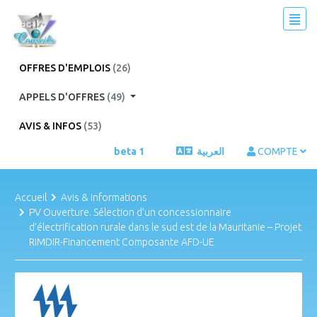
OFFRES D'EMPLOIS
(26)
APPELS D'OFFRES
(49)
AVIS & INFOS
(53)
beta 1
العربية
COMPTE
Accueil
Avis & Informations
PV Ouverture. Sélection d’un concessionnaire
d’électrification rurale dans le sud est de la Mauritanie – Projet
RIMDIR-Financement Composante AFD-UE