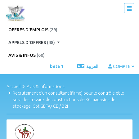
OFFRES D'EMPLOIS
(29)
APPELS D'OFFRES
(48)
AVIS & INFOS
(60)
beta 1
العربية
COMPTE
Accueil
Avis & Informations
Recrutement d’un consultant (firme) pour le contrôle et le
suivi des travaux de constructions de 30 magasins de
stockage. Gpt GEFA/ CEI/ B2I