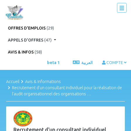
OFFRES D'EMPLOIS
(29)
APPELS D'OFFRES
(47)
AVIS & INFOS
(58)
beta 1
العربية
COMPTE
Accueil
Avis & Informations
Recrutement d'un consultant individuel pour la réalisation de
l’audit organisationnel des organisations …
Recrutement d'un consultant individuel