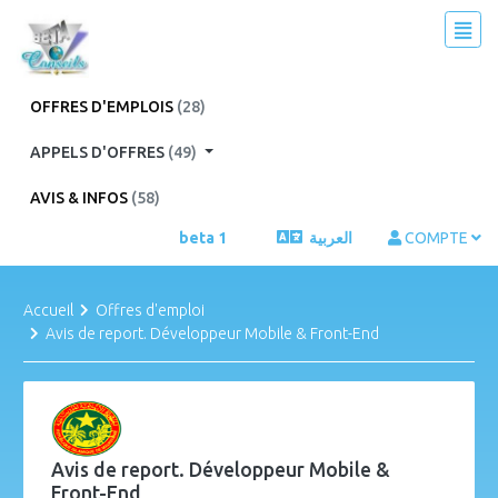
OFFRES D'EMPLOIS
(28)
APPELS D'OFFRES
(49)
AVIS & INFOS
(58)
beta 1
العربية
COMPTE
Accueil
Offres d'emploi
Avis de report. Développeur Mobile & Front-End
Avis de report. Développeur Mobile &
Front-End