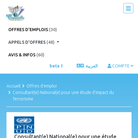
OFFRES D'EMPLOIS
(30)
APPELS D'OFFRES
(48)
AVIS & INFOS
(60)
beta 1
العربية
COMPTE
Accueil
Offres d'emploi
Consultant(e) National(e) pour une étude d'impact du
Terrorisme
Consultant(e) National(e) pour une étude