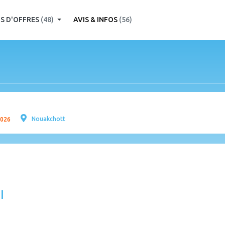
S D'OFFRES
(48)
AVIS & INFOS
(56)
م
Nouakchott
2026
ا