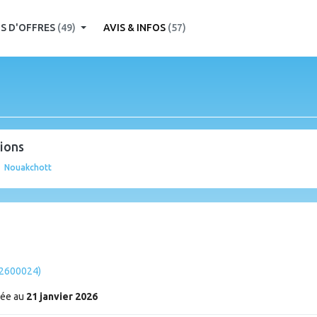
S D'OFFRES
(49)
AVIS & INFOS
(57)
tions
Nouakchott
 (2600024)
xée au
21 janvier 2026