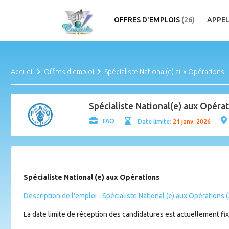
OFFRES D'EMPLOIS
(26)
APPEL
Accueil
Offres d'emploi
Spécialiste National(e) aux Opérations
Spécialiste National(e) aux Opéra
FAO
Date limite:
21 janv. 2026
Spécialiste National (e) aux Opérations
Description de l'emploi - Spécialiste National (e) aux Opérations
La date limite de réception des candidatures est actuellement fi