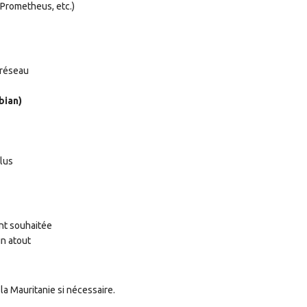
 Prometheus, etc.)
 réseau
bian)
plus
nt souhaitée
un atout
 la Mauritanie si nécessaire.