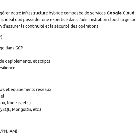
gérer notre infrastructure hybride composée de services
Google Cloud
dat idéal doit posséder une expertise dans l’administration cloud, la gest
in d’assurer la continuité et la sécurité des opérations.
P)
age dans GCP
de déploiements, et scripts
ésilience
dows et équipements réseaux
iel
nx, Node.js, etc.)
MySQL, MongoDB, etc.)
 VPN, IAM)