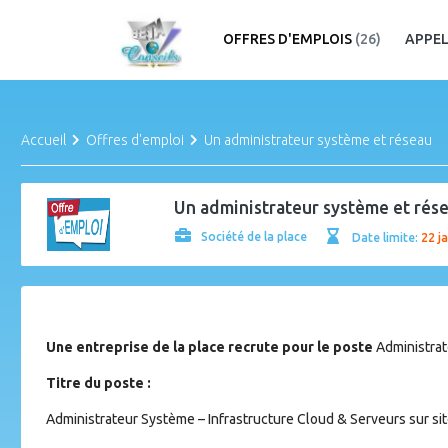
OFFRES D'EMPLOIS
(26)
APPEL
Accueil
Offres d'emploi
Un administrateur système et réseau
Un administrateur système et rés
Société de la place
Date limite:
22 j
Une entreprise de la place recrute pour le poste
Administrat
Titre du poste :
Administrateur Système – Infrastructure Cloud & Serveurs sur si