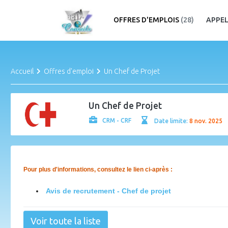
OFFRES D'EMPLOIS
(28)
APPEL
Accueil
Offres d'emploi
Un Chef de Projet
Un Chef de Projet
CRM - CRF
Date limite:
8 nov. 2025
Pour plus d'informations, consultez le lien ci-après :
Avis de recrutement - Chef de projet
Voir toute la liste