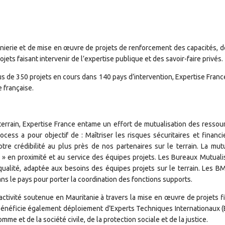
nierie et de mise en œuvre de projets de renforcement des capacités, d
ets faisant intervenir de l’expertise publique et des savoir-faire privés.
lus de 350 projets en cours dans 140 pays d’intervention, Expertise Franc
 française.
terrain, Expertise France entame un effort de mutualisation des resso
ess a pour objectif de : Maîtriser les risques sécuritaires et financie
notre crédibilité au plus près de nos partenaires sur le terrain. La mut
» en proximité et au service des équipes projets. Les Bureaux Mutuali
ualité, adaptée aux besoins des équipes projets sur le terrain. Les B
ns le pays pour porter la coordination des fonctions supports.
activité soutenue en Mauritanie à travers la mise en œuvre de projets f
bénéficie également déploiement d’Experts Techniques Internationaux (E
mme et de la société civile, de la protection sociale et de la justice.