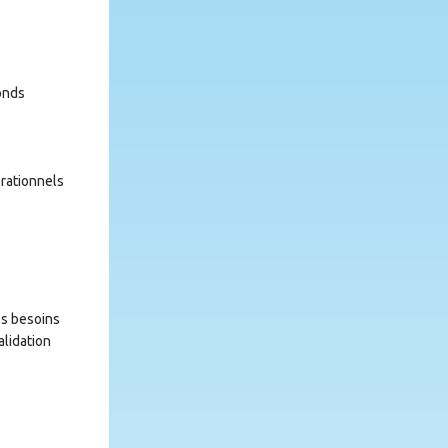
fonds
érationnels
es besoins
alidation