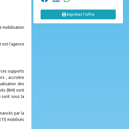
Imprimer l'offre
e mobilisation
e est l’agence
urces supports
rs ; accroitre
ualisation des
sés (BM) sont
M sont sous la
inancés par la
TI) mobilisés