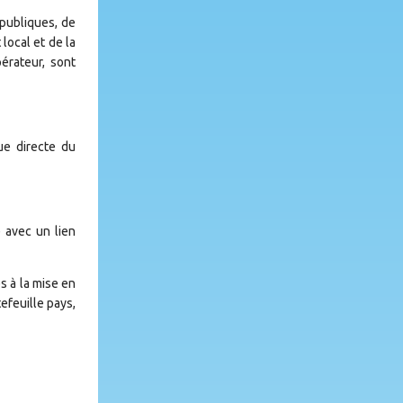
publiques, de
local et de la
érateur, sont
ue directe du
 avec un lien
s à la mise en
efeuille pays,