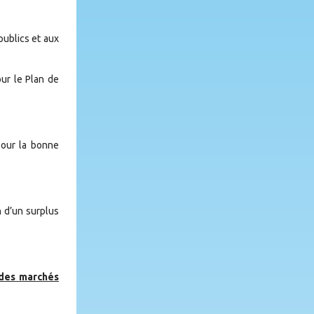
publics et aux
our le Plan de
pour la bonne
n d’un surplus
 des marchés