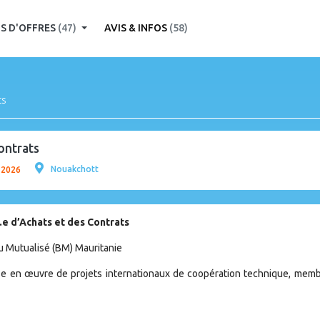
S D'OFFRES
(47)
AVIS & INFOS
(58)
ts
ontrats
Nouakchott
n 2026
e d’Achats et des Contrats
 Mutualisé (BM) Mauritanie
ise en œuvre de projets internationaux de coopération technique, mem