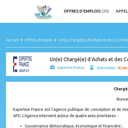
OFFRES D'EMPLOIS
(30)
APPEL
Accueil
Offres d'emploi
Un(e) Chargé(e) d’Achats et des Contra
Un(e) Chargé(e) d’Achats et des C
Expertise France
Date limite:
18 jui
Chargé.
Bureau
Expertise France est l’agence publique de conception et de m
AFD. L’Agence intervient autour de quatre axes prioritaires :
Gouvernance démocratique, économique et financière ;