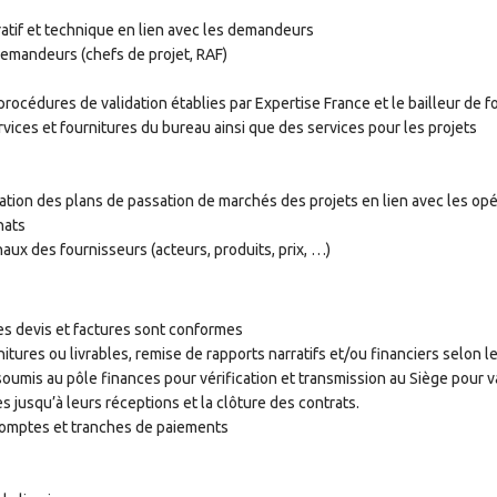
tratif et technique en lien avec les demandeurs
 demandeurs (chefs de projet, RAF)
rocédures de validation établies par Expertise France et le bailleur de 
rvices et fournitures du bureau ainsi que des services pour les projets
ration des plans de passation de marchés des projets en lien avec les op
hats
aux des fournisseurs (acteurs, produits, prix, …)
les devis et factures sont conformes
nitures ou livrables, remise de rapports narratifs et/ou financiers selon l
 soumis au pôle finances pour vérification et transmission au Siège pour v
jusqu’à leurs réceptions et la clôture des contrats.
acomptes et tranches de paiements