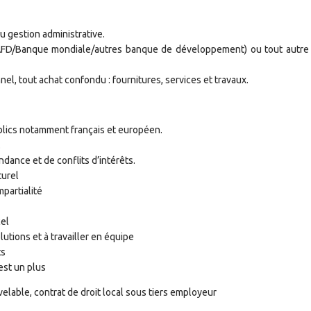
 gestion administrative.
AFD/Banque mondiale/autres banque de développement) ou tout autre
l, tout achat confondu : fournitures, services et travaux.
lics notamment français et européen.
.
dance et de conflits d’intérêts.
turel
partialité
cel
tions et à travailler en équipe
ts
est un plus
elable, contrat de droit local sous tiers employeur