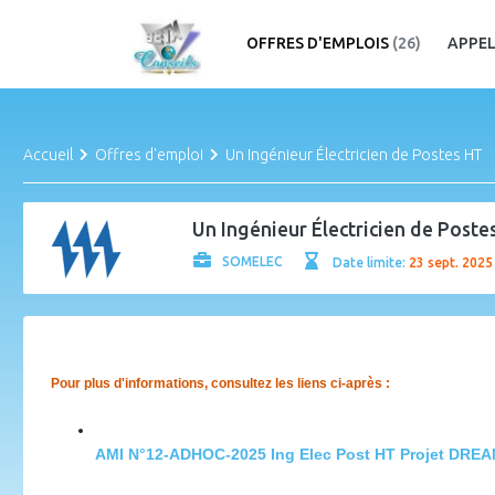
OFFRES D'EMPLOIS
(26)
APPEL
Accueil
Offres d'emploi
Un Ingénieur Électricien de Postes HT
Un Ingénieur Électricien de Poste
SOMELEC
Date limite:
23 sept. 2025
Pour plus d'informations, consultez les liens ci-après :
AMI N°12-ADHOC-2025 Ing Elec Post HT Projet DRE