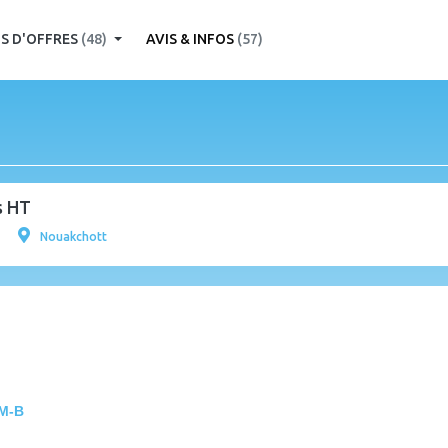
S D'OFFRES
(48)
AVIS & INFOS
(57)
s HT
Nouakchott
AM-B